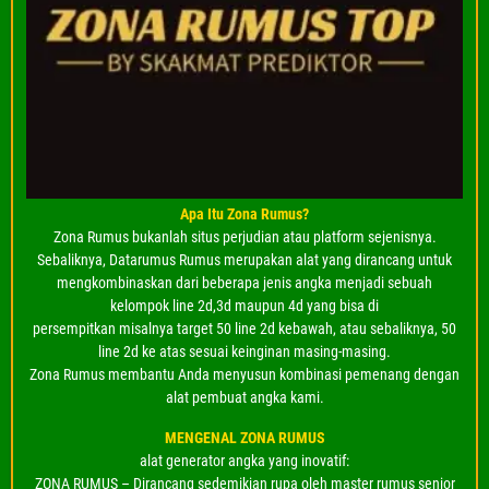
Apa Itu Zona Rumus?
Zona Rumus bukanlah situs perjudian atau platform sejenisnya.
Sebaliknya, Datarumus Rumus merupakan alat yang dirancang untuk
mengkombinaskan dari beberapa jenis angka menjadi sebuah
kelompok line 2d,3d maupun 4d yang bisa di
persempitkan misalnya target 50 line 2d kebawah, atau sebaliknya, 50
line 2d ke atas sesuai keinginan masing-masing.
Zona Rumus membantu Anda menyusun kombinasi pemenang dengan
alat pembuat angka kami.
MENGENAL ZONA RUMUS
alat generator angka yang inovatif:
ZONA RUMUS – Dirancang sedemikian rupa oleh master rumus senior