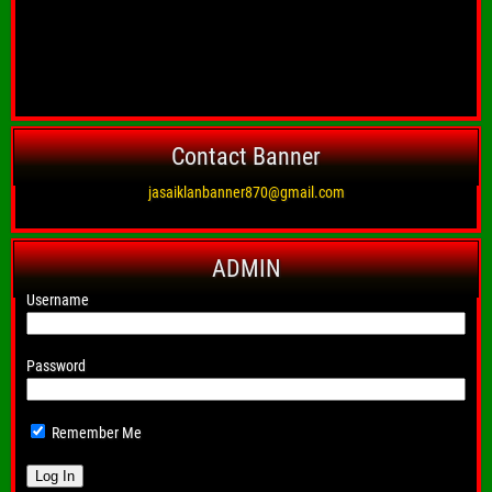
Contact Banner
jasaiklanbanner870@gmail.com
ADMIN
Username
Password
Remember Me