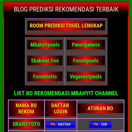
BLOG PREDIKSI REKOMENDASI TERBAIK
ROOM PREDIKSI TOGEL LENGKAP
Mbahyitpools
Panetgamers
Skakmat.live
Forumpools
Forumlotto
Vegasnetpools
LIST BO REKOMENDASI MBAHYIT CHANNEL
NAMA BO
DAFTAR
ATURAN BO
REKOM
LOGIN
URANSTOTO
DAFTAR
CEK