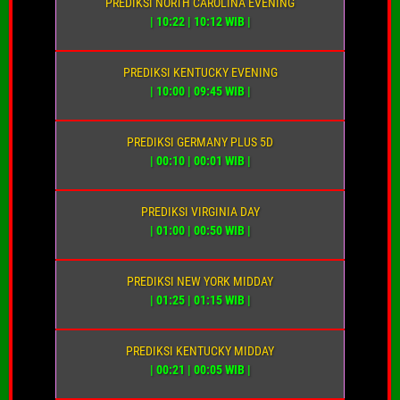
PREDIKSI NORTH CAROLINA EVENING
| 10:22 | 10:12 WIB |
PREDIKSI KENTUCKY EVENING
| 10:00 | 09:45 WIB |
PREDIKSI GERMANY PLUS 5D
| 00:10 | 00:01 WIB |
PREDIKSI VIRGINIA DAY
| 01:00 | 00:50 WIB |
PREDIKSI NEW YORK MIDDAY
| 01:25 | 01:15 WIB |
PREDIKSI KENTUCKY MIDDAY
| 00:21 | 00:05 WIB |