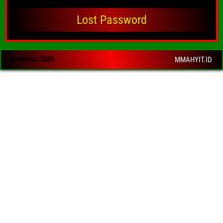
Lost Password
Skakmat; 2024
MMAHYIT.ID