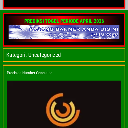
PREDIKSI TOGEL PERIODE APRIL 2026
Kategori:
Uncategorized
Precision Number Generator