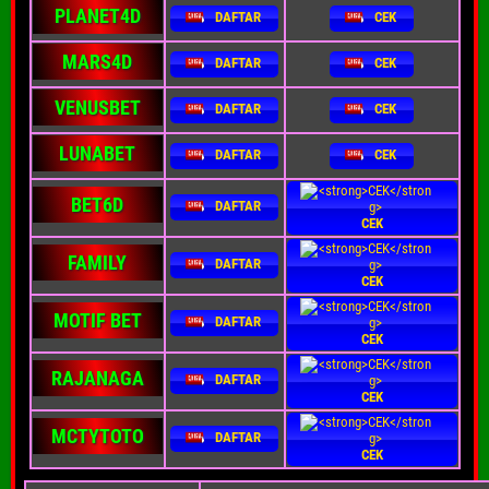
PLANET4D
DAFTAR
CEK
MARS4D
DAFTAR
CEK
VENUSBET
DAFTAR
CEK
LUNABET
DAFTAR
CEK
BET6D
DAFTAR
CEK
FAMILY
DAFTAR
CEK
MOTIF BET
DAFTAR
CEK
RAJANAGA
DAFTAR
CEK
MCTYTOTO
DAFTAR
CEK