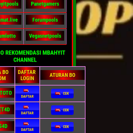
yitpools
Panetgamers
mat.live
Forumpools
umlotto
Vegasnetpools
BO REKOMENDASI MBAHYIT
CHANNEL
 BO
DAFTAR
ATURAN BO
OM
LOGIN
TOTO
CEK
DAFTAR
ET4D
CEK
DAFTAR
S4D
CEK
DAFTAR