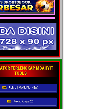
ATOR TERLENGKAP MBAHYIT
TOOLS
RUMUS MANUAL (NEW)
Rekap Angka 2D