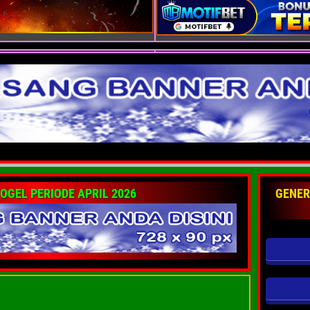
TOGEL PERIODE APRIL 2026
GENER