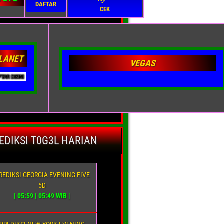
DAFTAR
CEK
LANET
VEGAS
EDIKSI T0G3L HARIAN
REDIKSI GEORGIA EVENING FIVE
5D
| 05:59 | 05:49 WIB |