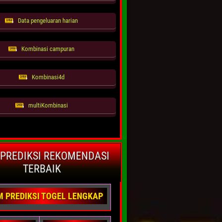
Data pengeluaran harian
Kombinasi campuran
Kombinasi4d
multiKombinasi
 PREDIKSI REKOMENDASI
TERBAIK
 PREDIKSI TOGEL LENGKAP